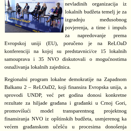
nevladinih organizacija iz
lokalnih budžeta temelj je za
izgradnju međusobnog
povjerenja, a time i impuls
za napredovanje prema
Evropskoj uniji (EU), poručeno je na ReLOaD
konferenciji na kojoj su predstavnici/ce 15 lokalnih
samouprava i 35 NVO diskutovali o mogućnostima
osnaživanja lokalnih zajednica.
Regionalni program lokalne demokratije na Zapadnom
Balkanu 2 – ReLOaD2, koji finansira Evropska unija, a
sprovodi UNDP, već pet godina donosi konkretne
rezultate za hiljade građana i građanki u Crnoj Gori,
promovišući model transparentnog projektnog
finansiranja NVO iz opštinskih budžeta, usmjerenog ka
većem građanskom učešću u procesima donošenja