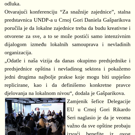
odluka.
Otvarajući konferenciju “Za snažnije zajednice”, stalna
predstavnica UNDP-a u Crnoj Gori Daniela Gašparikova
poručila je da lokalne zajednice treba da budu kreativne i
otvorene za sve, a to se može postići samo intenzivnim
dijalogom između lokalnih samouprava i nevladinih
organizacija.
„Odatle i naša vizija da danas okupimo predsjednike i
predsjednice opština i nevladinog sektora i pokažemo
jedni drugima najbolje prakse koje mogu biti uspješno
replicirane, kao i da definišemo konkretne pravce
djelovanja na lokalnom nivou“, dodala je Gašparikova.
Zamjenik šefice Delegacije
EU u Crnoj Gori Rikardo
Seri naglasio je da je veoma
važno da sve opštine probaju
izvući benefite iz ovog