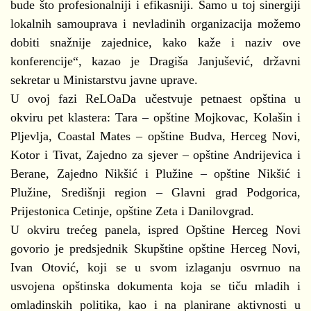
bude što profesionalniji i efikasniji. Samo u toj sinergiji
lokalnih samouprava i nevladinih organizacija možemo
dobiti snažnije zajednice, kako kaže i naziv ove
konferencije“, kazao je Dragiša Janjušević, državni
sekretar u Ministarstvu javne uprave.
U ovoj fazi ReLOaDa učestvuje petnaest opština u
okviru pet klastera: Tara – opštine Mojkovac, Kolašin i
Pljevlja, Coastal Mates – opštine Budva, Herceg Novi,
Kotor i Tivat, Zajedno za sjever – opštine Andrijevica i
Berane, Zajedno Nikšić i Plužine – opštine Nikšić i
Plužine, Središnji region – Glavni grad Podgorica,
Prijestonica Cetinje, opštine Zeta i Danilovgrad.
U okviru trećeg panela, ispred Opštine Herceg Novi
govorio je predsjednik Skupštine opštine Herceg Novi,
Ivan Otović, koji se u svom izlaganju osvrnuo na
usvojena opštinska dokumenta koja se tiču mladih i
omladinskih politika, kao i na planirane aktivnosti u