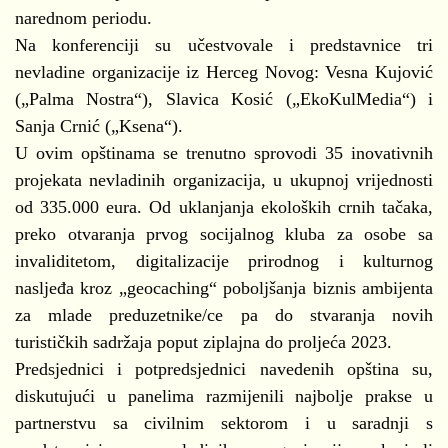
narednom periodu.
Na konferenciji su učestvovale i predstavnice tri
nevladine organizacije iz Herceg Novog: Vesna Kujović
(„Palma Nostra“), Slavica Kosić („EkoKulMedia“) i
Sanja Crnić („Ksena“).
U ovim opštinama se trenutno sprovodi 35 inovativnih
projekata nevladinih organizacija, u ukupnoj vrijednosti
od 335.000 eura. Od uklanjanja ekoloških crnih tačaka,
preko otvaranja prvog socijalnog kluba za osobe sa
invaliditetom, digitalizacije prirodnog i kulturnog
nasljeđa kroz „geocaching“ poboljšanja biznis ambijenta
za mlade preduzetnike/ce pa do stvaranja novih
turističkih sadržaja poput ziplajna do proljeća 2023.
Predsjednici i potpredsjednici navedenih opština su,
diskutujući u panelima razmijenili najbolje prakse u
partnerstvu sa civilnim sektorom i u saradnji s