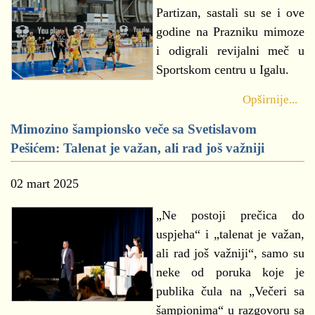
Partizan, sastali su se i ove
godine na Prazniku mimoze
i odigrali revijalni meč u
Sportskom centru u Igalu.
Opširnije...
Mimozino šampionsko veče sa Svetislavom
Pešićem: Talenat je važan, ali rad još važniji
02 mart 2025
„Ne postoji prečica do
uspjeha“ i „talenat je važan,
ali rad još važniji“, samo su
neke od poruka koje je
publika čula na „Večeri sa
šampionima“ u razgovoru sa