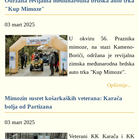
Održana revijalna međunarodna brdska auto trka
"Kup Mimoze"
03 mart 2025
U okviru 56. Praznika
mimoze, na stazi Kameno-
Borići, održana je revijalna
zimska međunarodna brdska
auto trka "Kup Mimoze".
Opširnije...
Mimozin susret košarkaških veterana: Karača
bolja od Partizana
03 mart 2025
Veterani KK Karača i KK