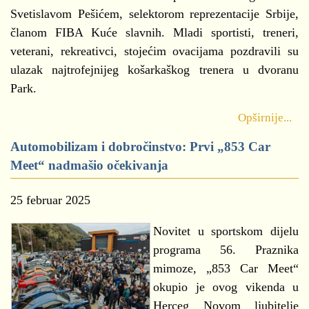
Svetislavom Pešićem, selektorom reprezentacije Srbije,
članom FIBA Kuće slavnih. Mladi sportisti, treneri,
veterani, rekreativci, stojećim ovacijama pozdravili su
ulazak najtrofejnijeg košarkaškog trenera u dvoranu
Park.
Opširnije...
Automobilizam i dobročinstvo: Prvi „853 Car
Meet“ nadmašio očekivanja
25 februar 2025
Novitet u sportskom dijelu
programa 56. Praznika
mimoze, „853 Car Meet“
okupio je ovog vikenda u
Herceg Novom ljubitelje