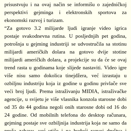
prisustvuju i na ovaj način se informišu o zajedničkoj
perspektivi gejminga i elektronskih sportova za
ekonomski razvoj i turizam.
“Za gotovo 3.2 milijarde ljudi igranje video igrica
postaje svakodnevna rutina. U posljednjih pet godina,
potrošnja u gejming industriji se udvostručila sa stotinu
milijardi američkih dolara na gotovo dvije stotine
milijardi američkih dolara, a projekcije su da će se ovaj
trend rasta u godinama koje slijede nastaviti. Video igre
više nisu samo dokolica tinejdžera, već izrastaju u
ozbiljnu industriju koja iz godine u godinu privlače sve
veći broj ljudi. Prema istraživanju MIDIA, istraživačke
agencije, u svijetu je više vlasnika konzola starosne dobi
od 35 do 44 godina negoli onih starosne dobi od 16 do
24 godine. Od mobilnih telefona do desktop računara,
gejming postaje sve ozbiljnija industrija koja ne samo da
pruža zabavu, već utiče i na budući razvoj društva i