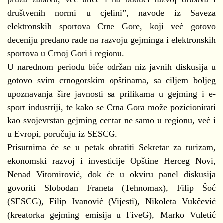
društvenih normi u cjelini”, navode iz Saveza
elektronskih sportova Crne Gore, koji već gotovo
deceniju predano rade na razvoju gejminga i elektronskih
sportova u Crnoj Gori i regionu.
U narednom periodu biće održan niz javnih diskusija u
gotovo svim crnogorskim opštinama, sa ciljem boljeg
upoznavanja šire javnosti sa prilikama u gejming i e-
sport industriji, te kako se Crna Gora može pozicionirati
kao svojevrstan gejming centar ne samo u regionu, već i
u Evropi, poručuju iz SESCG.
Prisutnima će se u petak obratiti Sekretar za turizam,
ekonomski razvoj i investicije Opštine Herceg Novi,
Nenad Vitomirović, dok će u okviru panel diskusija
govoriti Slobodan Franeta (Tehnomax), Filip Šoć
(SESCG), Filip Ivanović (Vijesti), Nikoleta Vukčević
(kreatorka gejming emisija u FiveG), Marko Vuletić