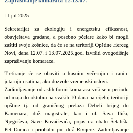
Zaprašivanje komaraca 12-13.07.
11 jul 2025
Sekretarijat za ekologiju i energetsku efikasnost,
obavještava građane, a posebno pčelare kako bi mogli
zaštiti svoje košnice, da će se na teritoriji Opštine Herceg
Novi, dana 12.07. i 13.07.2025.god. izvršiti ovogodišnje
zaprašivanje komaraca.
Tretiranje će se obaviti u kasnim večernjim i ranim
jutarnjim satima, ako dozvole vremenski uslovi.
Zadimljavanje odraslih formi komaraca vrši se u periodu
od maja do oktobra na svakih 10 dana na cijeloj teritoriji
opštine tj. od graničnog prelaza Debeli brijeg do
Kamenara, duž magistrale, kao i ul. Sava Ilića,
Njegoševa, Save Kovačevića, pojas uz obalu Šetališta
Pet Danica i priobalni put duž Rivijere. Zadimljavanje