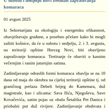
U subotu i nedjelju novi tretman zaprašivanja
komaraca
01 avgust 2025
Iz Sekretarijata za ekologiju i energetsku efikasnost,
obavještavaju građane, a posebno pčelare kako bi mogli
zaštiti košnice, da će u subotu i nedjelju, 2. i 3. avgusta,
na teritoriji opštine Herceg Novi, biti obavljeno
zaprašivanje komaraca. Tretiranje će obaviti u kasnim
večernjim i ranim jutarnjim satima.
Zadimljavanje odraslih formi komaraca obavlja se na 10
dana od maja do oktobra na cijeloj teritoriji opštine tj. od
graničnog prelaza Debeli brijeg do Kamenara, duž
magistrale, kao i ulicama: Sava Ilića, Njegoševa, Save
Kovačevića, zatim pojas uz obalu Šetališta Pet Danica i
priobalni put duž rivijere. Zadimljavanje obuhvata i