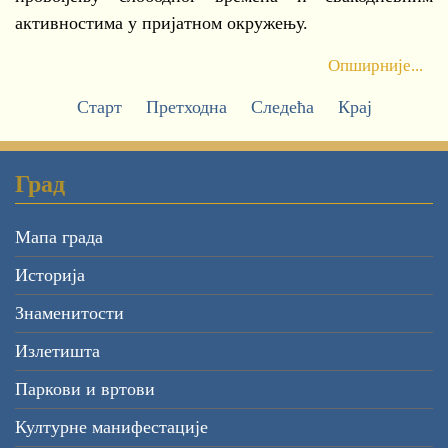
активностима у пријатном окружењу.
Опширније...
Старт
Претходна
Следећа
Крај
Град
Мапа града
Историја
Знаменитости
Излетишта
Паркови и вртови
Културне манифестације