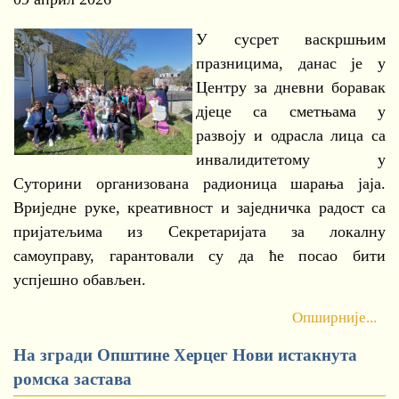
У сусрет васкршњим
празницима, данас је у
Центру за дневни боравак
дјеце са сметњама у
развоју и одрасла лица са
инвалидитетому у
Суторини организована радионица шарања јаја.
Вриједне руке, креативност и заједничка радост са
пријатељима из Секретаријата за локалну
самоуправу, гарантовали су да ће посао бити
успјешно обављен.
Опширније...
На згради Општине Херцег Нови истакнута
ромска застава