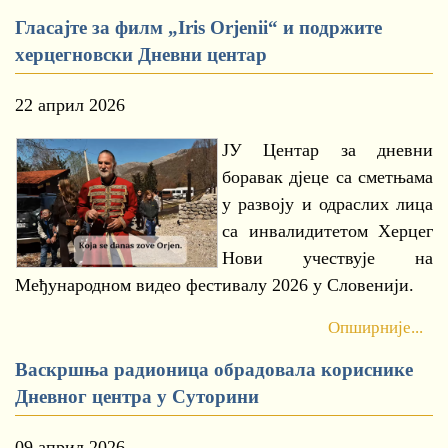
Гласајте за филм „Iris Orjenii“ и подржите
херцегновски Дневни центар
22 април 2026
ЈУ Центар за дневни
боравак дјеце са сметњама
у развоју и одраслих лица
са инвалидитетом Херцег
Нови учествује на
Међународном видео фестивалу 2026 у Словенији.
Опширније...
Васкршња радионица обрадовала кориснике
Дневног центра у Суторини
09 април 2026