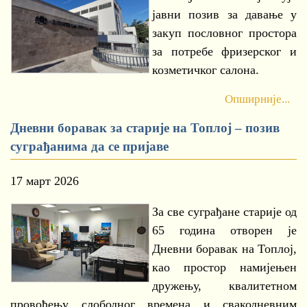
јавни позив за давање у
закуп пословног простора
за потребе фризерског и
козметичког салона.
Опширније...
Дневни боравак за старије на Топлој – позив
суграђанима да се пријаве
17 март 2026
За све суграђане старије од
65 година отворен је
Дневни боравак на Топлој,
као простор намијењен
дружењу, квалитетном
провођењу слободног времена и свакодневним