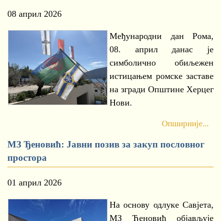
08 април 2026
Међународни дан Рома,
08. април данас је
симболично обиљежен
истицањем ромске заставе
на згради Општине Херцег
Нови.
Опширније...
МЗ Ђеновић: Јавни позив за закуп пословног
простора
01 април 2026
На основу одлуке Савјета,
МЗ Ђеновић објављује