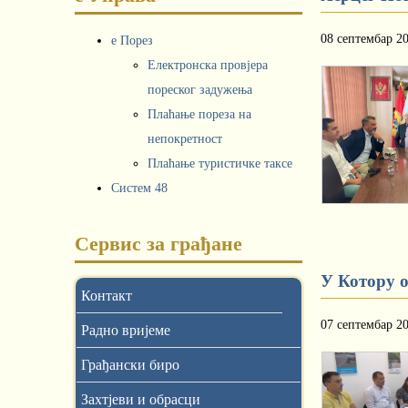
08 септембар 2
е Порез
Електронска провјера
пореског задужења
Плаћање пореза на
непокретност
Плаћање туристичке таксе
Систем 48
Сервис за грађане
У Котору 
Контакт
07 септембар 2
Радно вријеме
Грађански биро
Захтјеви и обрасци