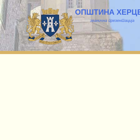
ОПШТИНА ХЕРЦ
званична презентација