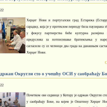
022
Херцег Нови и португалски град Естарежа (Естарре
сарадњу, која је у протеклом периоду била паузирана з
у фокусу партнерства биће културна размјена 
предуслова за потписивање братимљења у наре
сагласили су се челници два града на данашњем сас
Херцег Нови.
О
одржан Округли сто о учешћу ОСИ у саобраћају Б
022
Почетком ове седмице у Котору је одржан Округли с
у саобраћају Боке, на којем је Општину Херцег Но