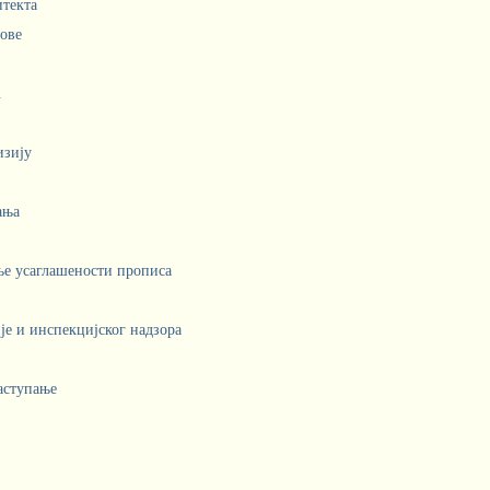
итекта
лове
.
изију
ања
ње усаглашености прописа
е и инспекцијског надзора
аступање