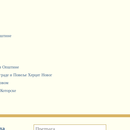
пштине
ци Општине
граде и Повеље Херцег Новог
Новом
 Которске
да