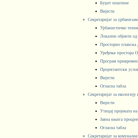
Буџет општине
Вијести
Секретаријат за урбаниза
Урбанистичко техни
Локални објекти од
Просторно планска 
Уређење простора 
Програм привремени
Пројектантски усл
Вијести
Огласна табла
Секретаријат за екологију
Вијести
Утицај пројеката н
Јавна књига процјен
Огласна табла
Секретаријат за комуналне