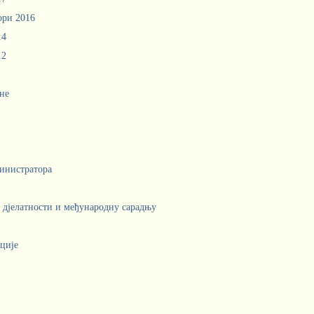
ори 2016
14
12
не
инистратора
е дјелатности и међународну сарадњу
ције