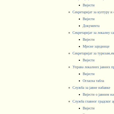
Вијести
Секретаријат за културу и
Вијести
Документа
Секретаријат за локалну с
Вијести
Мјесне заједнице
Секретаријат за туризам,е
Вијести
Управа локалних јавних п
Вијести
Огласна табла
Служба за јавне набавке
Вијести о јавним н
Служба главног градског а
Вијести