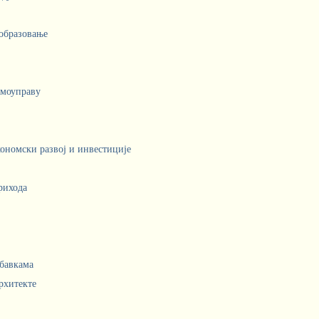
 образовање
амоуправу
кономски развој и инвестиције
рихода
абавкама
рхитекте