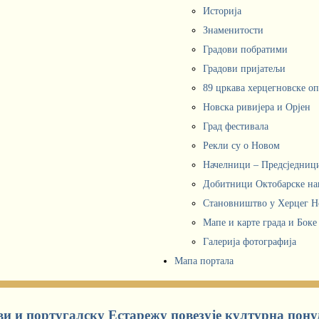
Историја
Знаменитости
Градови побратими
Градови пријатељи
89 цркава херцегновске о
Новска ривијера и Орјен
Град фестивала
Рекли су о Новом
Начелници – Предсједни
Добитници Октобарске на
Становништво у Херцег 
Мапе и карте града и Боке
Галерија фотографија
Мапа портала
и и португалску Естарежу повезује културна пону