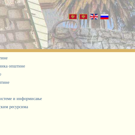
тине
дника општине
е
штине
системе и информисање
ским ресурсима