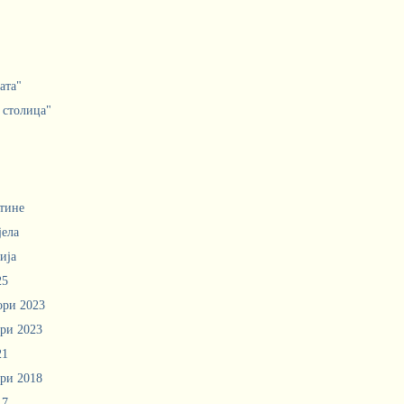
ата"
 столица"
тине
јела
ија
25
ори 2023
ри 2023
21
ри 2018
17