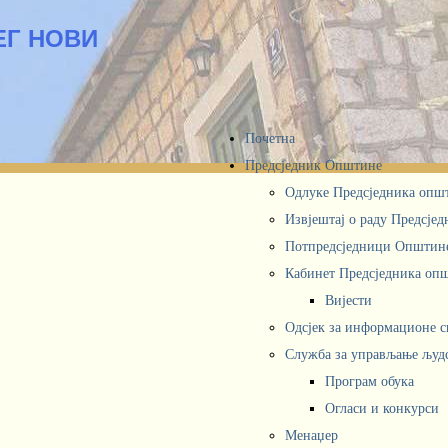
ЕГ НОВИ
Почетна
Предсједник Општине
Одлуке Предсједника опш
Извјештај о раду Предсје
Потпредсједници Општин
Кабинет Предсједника oп
Вијести
Одсјек за информационе 
Служба за управљање људ
Програм обука
Огласи и конкурси
Менаџер