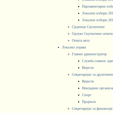
Парламентарни изб
Локални избори 20
Локални избори 20
Сједнице Скупштине
Одлуке Скупштине општи
Општа акта
Локална управа
Главни администратор
Служба главног адм
Вијести
Секретаријат за друштвен
Вијести
Невладине организа
Спорт
Пројекти
Секретаријат за финансије