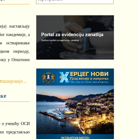
ја) настављају
бог пандемије, а
и остваривање
дном периоду,
танку у Општини
пширније...
оке
то о учешћу ОСИ
ви представљао