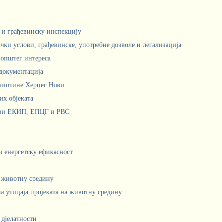
м и грађевинску инспекцију
чки услови, грађевинске, употребне дозволе и легализација
 општег интереса
документација
Општине Херцег Нови
х објеката
ови ЕКИП, ЕПЦГ и РВС
 и енергетску ефикасност
а животну средину
а утицаја пројеката на животну средину
 дјелатности