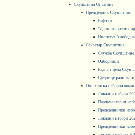
Скупштина Општине
Предсједник Скупштине
Вијести
"Дани отворених вр
Институт "слободна
Секретар Скупштине
Служба Скупштине
Одборници
Радна тијела Скупш
Сједнице радних ти
Општинска изборна комис
Локални избори 20
Парламентарни изб
Предсједнички избо
Локални избори 20
Предсједнички избо
Локални избори 20