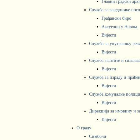
Главни градски арх
Служба за заједничке пос
Грађански биро
Актуелно у Новом..
Вијести
Служба за унутрашњу рев
Вијести
Служба заштите и спашав
Вијести
Служба за израду и праће
Вијести
Служба комуналне полициј
Вијести
Дирекција за имовину и з
Вијести
О граду
Симболи