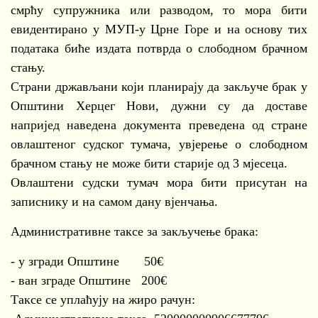
смрћу супружника или разводом, то мора бити
евидентирано у МУП-у Црне Горе и на основу тих
података биће издата потврда о слободном брачном
стању.
Страни држављани који планирају да закључе брак у
Општини Херцег Нови, дужни су да доставе
напријед наведена документа преведена од стране
овлаштеног судског тумача, увјерење о слободном
брачном стању не може бити старије од 3 мјесеца.
Овлаштени судски тумач мора бити присутан на
записнику и на самом дану вјенчања.
Административне таксе за закључење брака:
- у згради Општине 50€
- ван зграде Општине 200€
Таксе се уплаћују на жиро рачун: