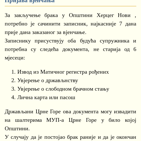
Пријава вјенчања
За закључење брака у Општини Херцег Нови ,
потребно је сачинити записник, најкасније 7 дана
прије дана заказаног за вјенчање.
Записнику присуствују оба будућа супружника и
потребна су следећа документа, не старија од 6
мјесеци:
Извод из Матичног регистра рођених
Увјерење о држављнству
Увјерење о слободном брачном стању
Лична карта или пасош
Држављани Црне Горе ова документа могу извадити
на шалтерима МУП-а Црне Горе у било којој
Општини.
У случају да је постојао брак раније и да је окончан