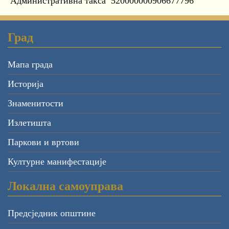
Административна такса
520000000906677796
Град
Мапа града
Историја
Знаменитости
Излетишта
Паркови и вртови
Културне манифестације
Локална самоуправа
Предсједник општине