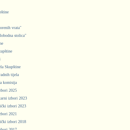
pštine
orenih vrata"
slobodna stolica"
ne
upštine
i
ela Skupštine
adnih tijela
a komisija
zbori 2025
arni izbori 2023
ički izbori 2023
zbori 2021
ički izbori 2018
zbori 2017