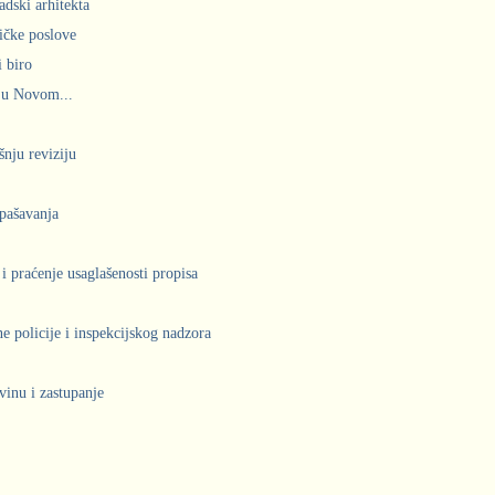
adski arhitekta
ičke poslove
 biro
 u Novom...
šnju reviziju
spašavanja
 i praćenje usaglašenosti propisa
 policije i inspekcijskog nadzora
vinu i zastupanje