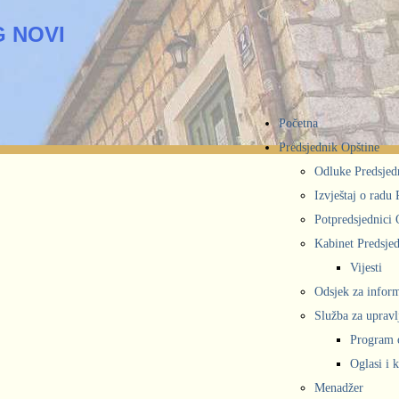
 NOVI
Početna
Predsjednik Opštine
Odluke Predsjed
Izvještaj o radu
Potpredsjednici 
Kabinet Predsjed
Vijesti
Odsjek za inform
Služba za upravl
Program 
Oglasi i 
Menadžer