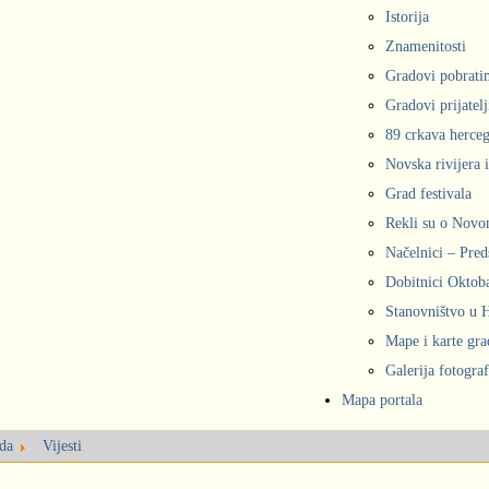
Istorija
Znamenitosti
Gradovi pobrati
Gradovi prijatelj
89 crkava herce
Novska rivijera 
Grad festivala
Rekli su o Nov
Načelnici – Pred
Dobitnici Oktob
Stanovništvo u
Mape i karte gr
Galerija fotograf
Mapa portala
oda
Vijesti