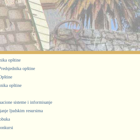
nika opštine
 Predsjednika opštine
Opštine
nika opštine
acione sisteme i informisanje
janje ljudskim resursima
obuka
konkursi