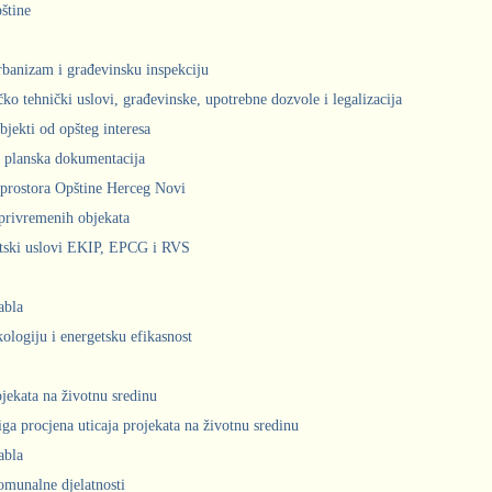
štine
urbanizam i građevinsku inspekciju
čko tehnički uslovi, građevinske, upotrebne dozvole i legalizacija
bjekti od opšteg interesa
 planska dokumentacija
prostora Opštine Herceg Novi
privremenih objekata
ntski uslovi EKIP, EPCG i RVS
abla
kologiju i energetsku efikasnost
ojekata na životnu sredinu
iga procjena uticaja projekata na životnu sredinu
abla
komunalne djelatnosti