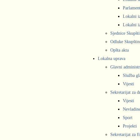
Parlament
Lokalni i
Lokalni i
Sjednice Skupšt
Odluke Skupštin
Opšta akta
Lokalna uprava
Glavni administr
Služba gl
Vijesti
Sekretarijat za 
Vijesti
Nevladine
Sport
Projekti
Sekretarijat za f