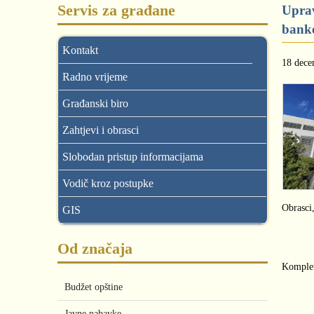
Servis za građane
Uprav
bank
Kontakt
18 dece
Radno vrijeme
Građanski biro
Zahtjevi i obrasci
Slobodan pristup informacijama
Vodič kroz postupke
Obrasci,
GIS
Od značaja
Komplet
Budžet opštine
Javne nabavke