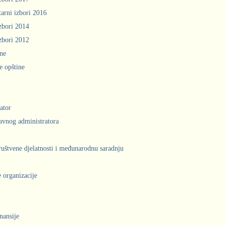
arni izbori 2016
zbori 2014
zbori 2012
ine
e opštine
ator
avnog administratora
društvene djelatnosti i međunarodnu saradnju
 organizacije
inansije