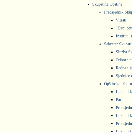
Skupština Opštine
Predsjednik Sku
Vijesti
"Dani otv
Institut "
Sekretar Skupšti
Služba Sk
Odbornic
Radna tij
Sjednice r
Opštinska izborn
Lokalni i
Parlament
Predsjedn
Lokalni i
Predsjedn
Lokalni i