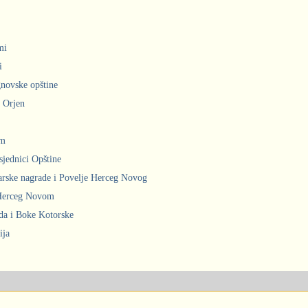
mi
i
gnovske opštine
i Orjen
om
sjednici Opštine
arske nagrade i Povelje Herceg Novog
 Herceg Novom
ada i Boke Kotorske
ija