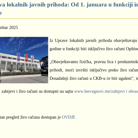
a lokalnih javnih prihoda: Od 1. januara u funkciji i
e
mbar 2025
Iz Uprave lokalnih javnih prihoda obavještavaju
godine u funkciji biti isključivo žiro računi Opšt
„Obavještavamo fizička, pravna lica i preduzetnike
prihodi, moći izvršiti isključivo preko žiro rač
Dosadašnji žiro računi u CKB-u će biti ugašeni“, 
 zahtjevi i žiro računi su dostupni na sajtu
www.hercegnovi.me/zahtjevi i obras
an pregled žiro računa dostupan je
OVDJE