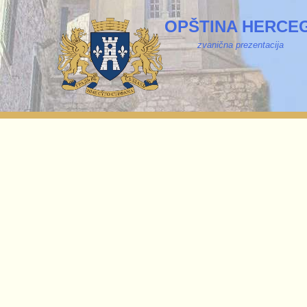
OPŠTINA HERCEG
zvanična prezentacija