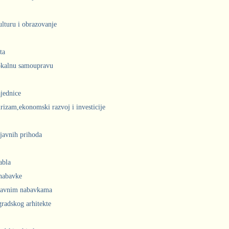
ulturu i obrazovanje
ta
lokalnu samoupravu
jednice
urizam,ekonomski razvoj i investicije
javnih prihoda
abla
 nabavke
 javnim nabavkama
radskog arhitekte