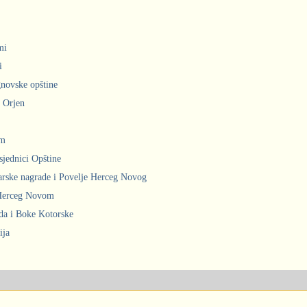
mi
i
gnovske opštine
i Orjen
om
sjednici Opštine
arske nagrade i Povelje Herceg Novog
 Herceg Novom
ada i Boke Kotorske
ija