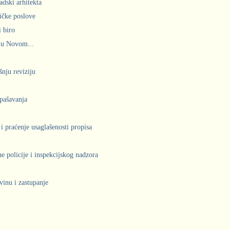
adski arhitekta
ičke poslove
 biro
 u Novom...
šnju reviziju
spašavanja
 i praćenje usaglašenosti propisa
 policije i inspekcijskog nadzora
vinu i zastupanje