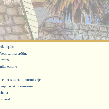
nika opštine
 Predsjednika opštine
Opštine
nika opštine
acione sisteme i informisanje
janje ljudskim resursima
obuka
konkursi