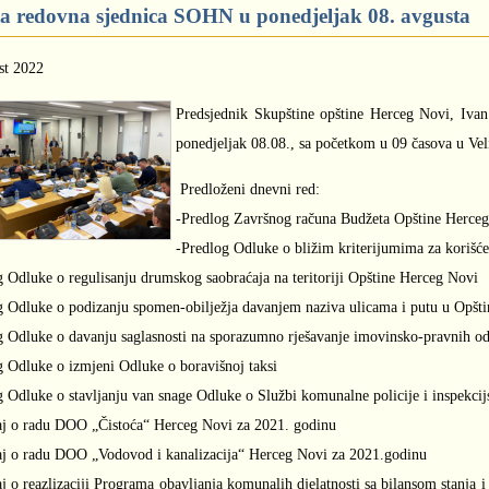
a redovna sjednica SOHN u ponedjeljak 08. avgusta
st 2022
Predsjednik Skupštine opštine Herceg Novi, Ivan
ponedjeljak 08.08., sa početkom u 09 časova u Vel
Predloženi dnevni red:
-Predlog Završnog računa Budžeta Opštine Herceg
-Predlog Odluke o bližim kriterijumima za korišćen
g Odluke o regulisanju drumskog saobraćaja na teritoriji Opštine Herceg Novi
g Odluke o podizanju spomen-obilježja davanjem naziva ulicama i putu u Opšt
g Odluke o davanju saglasnosti na sporazumno rješavanje imovinsko-pravnih o
g Odluke o izmjeni Odluke o boravišnoj taksi
g Odluke o stavljanju van snage Odluke o Službi komunalne policije i inspekci
taj o radu DOO „Čistoća“ Herceg Novi za 2021. godinu
taj o radu DOO „Vodovod i kanalizacija“ Herceg Novi za 2021.godinu
taj o reazlizaciji Programa obavljanja komunalih djelatnosti sa bilansom stanj