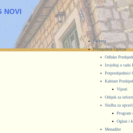
 NOVI
Početna
Predsjednik Opštine
Odluke Predsjed
Izvještaj o radu
Potpredsjednici 
Kabinet Predsjed
Vijesti
Odsjek za inform
Služba za upravl
Program 
Oglasi i 
Menadžer