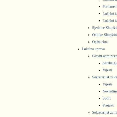
Parlament
Lokalni i
Lokalni i
Sjednice Skupšt
Odluke Skupštin
Opšta akta
Lokalna uprava
Glavni administr
Služba gl
Vijesti
Sekretarijat za 
Vijesti
Nevladine
Sport
Projekti
Sekretarijat za f