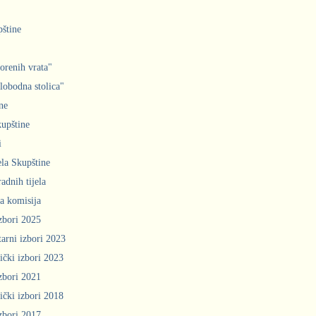
pštine
orenih vrata"
slobodna stolica"
ne
upštine
i
ela Skupštine
adnih tijela
a komisija
zbori 2025
arni izbori 2023
ički izbori 2023
zbori 2021
ički izbori 2018
zbori 2017