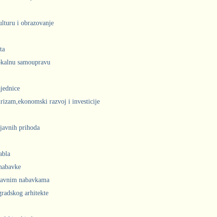
ulturu i obrazovanje
ta
lokalnu samoupravu
jednice
urizam,ekonomski razvoj i investicije
javnih prihoda
abla
 nabavke
 javnim nabavkama
radskog arhitekte