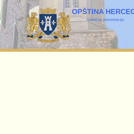
OPŠTINA HERCEG
zvanična prezentacija