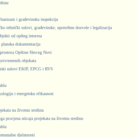
štine
urbanizam i građevinsku inspekciju
čko tehnički uslovi, građevinske, upotrebne dozvole i legalizacija
bjekti od opšteg interesa
 planska dokumentacija
prostora Opštine Herceg Novi
privremenih objekata
ntski uslovi EKIP, EPCG i RVS
abla
kologiju i energetsku efikasnost
ojekata na životnu sredinu
iga procjena uticaja projekata na životnu sredinu
abla
komunalne djelatnosti