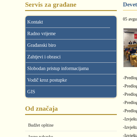
Servis za građane
Devet
05 avgu
Kontakt
Radno vrijeme
Građanski biro
Zahtjevi i obrasci
Slobodan pristup informacijama
-Predlo
Vodič kroz postupke
-Predlo
GIS
-Predlo
-Predlo
Od značaja
-Predlo
-Izvješ
Budžet opštine
-Izvješ
-Izvješ
Javne nabavke