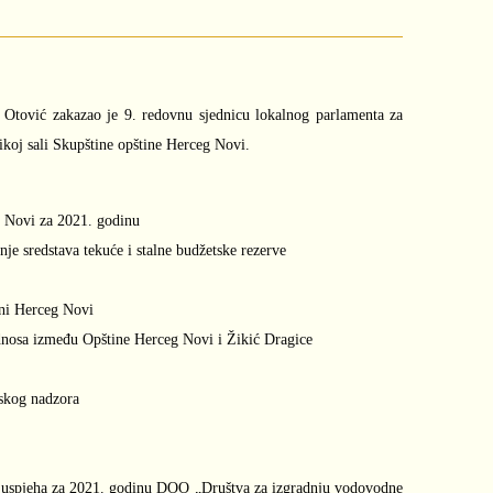
 Otović zakazao je 9. redovnu sjednicu lokalnog parlamenta za
ikoj sali Skupštine opštine Herceg Novi.
 Novi za 2021. godinu
je sredstava tekuće i stalne budžetske rezerve
ini Herceg Novi
dnosa između Opštine Herceg Novi i Žikić Dragice
jskog nadzora
a i uspjeha za 2021. godinu DOO „Društva za izgradnju vodovodne