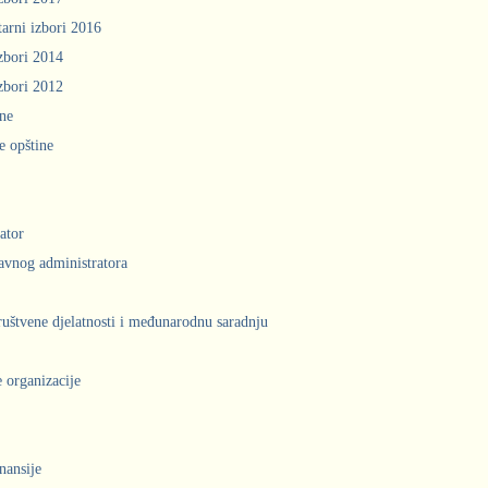
arni izbori 2016
zbori 2014
zbori 2012
ine
e opštine
ator
avnog administratora
društvene djelatnosti i međunarodnu saradnju
 organizacije
inansije