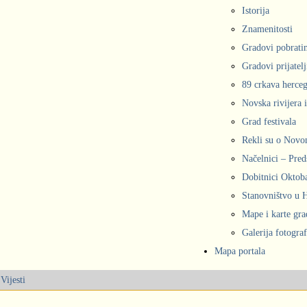
Istorija
Znamenitosti
Gradovi pobrati
Gradovi prijatelj
89 crkava herce
Novska rivijera 
Grad festivala
Rekli su o Nov
Načelnici – Pred
Dobitnici Oktob
Stanovništvo u
Mape i karte gr
Galerija fotograf
Mapa portala
Vijesti