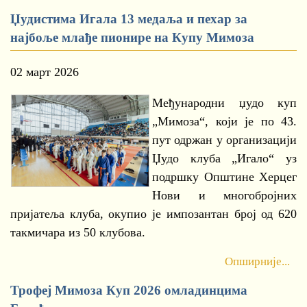
Џудистима Игала 13 медаља и пехар за
најбоље млађе пионире на Купу Мимоза
02 март 2026
Међународни џудо куп
„Мимоза“, који је по 43.
пут одржан у организацији
Џудо клуба „Игало“ уз
подршку Општине Херцег
Нови и многобројних
пријатеља клуба, окупио је импозантан број од 620
такмичара из 50 клубова.
Опширније...
Трофеј Мимоза Куп 2026 омладинцима