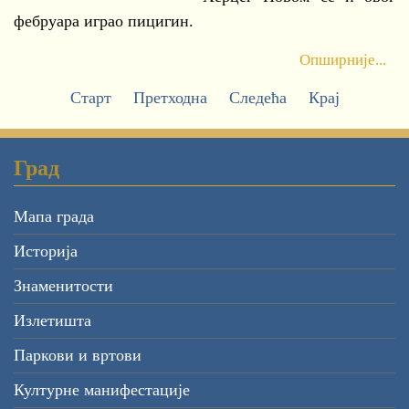
фебруара играо пицигин.
Опширније...
Старт
Претходна
Следећа
Крај
Град
Мапа града
Историја
Знаменитости
Излетишта
Паркови и вртови
Културне манифестације