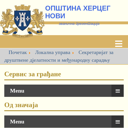
ОПШТИНА ХЕРЦЕГ
НОВИ
званична презентација
Почетак
Локална управа
Секретаријат за
друштвене дјелатности и међународну сарадњу
Сервис за грађане
≡
Menu
Од значаја
≡
Menu