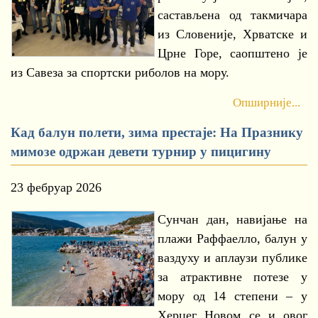
састављена од такмичара
из Словеније, Хрватске и
Црне Горе, саопштено је
из Савеза за спортски риболов на мору.
Опширније...
Кад балун полети, зима престаје: На Празнику
мимозе одржан девети турнир у пицигину
23 фебруар 2026
Сунчан дан, навијање на
плажи Раффаелло, балун у
ваздуху и аплаузи публике
за атрактивне потезе у
мору од 14 степени – у
Херцег Новом се и овог