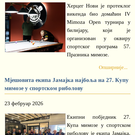
Херцег Нови је протеклог
викенда био домаћин IV
Mimoza Open турнира у
билијару, који је
организован у оквиру
спортског програма 57.
Празника мимозе.
Опширније...
Мјешовита екипа Јамајка најбоља на 27. Купу
мимозе у спортском риболову
23 фебруар 2026
Екипни побједник 27.
Купа мимозе у спортском
риболову је екипа Јамајка,