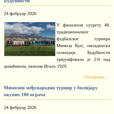
Будућности
24 фебруар 2026
У финалном сусрету 48.
традиционалног
фудбалског турнира
Мимоза Куп, омладинска
селекција Будућности
тријумфовала је 2:0 над
домаћином, екипом Игало 1929.
Опширније...
Мимозин међународни турнир у билијару
окупио 100 играча
24 фебруар 2026