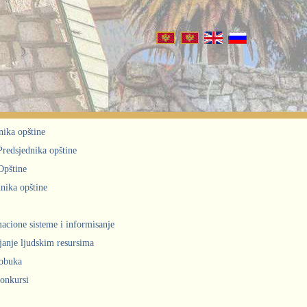
nika opštine
 Predsjednika opštine
Opštine
nika opštine
acione sisteme i informisanje
janje ljudskim resursima
obuka
konkursi