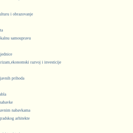
ulturu i obrazovanje
ta
lokalnu samoupravu
jednice
urizam,ekonomski razvoj i investicije
javnih prihoda
abla
 nabavke
 javnim nabavkama
radskog arhitekte