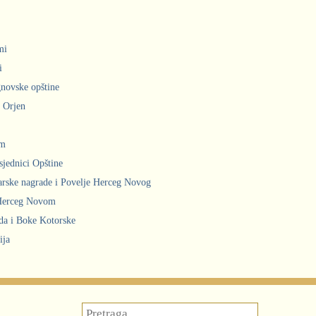
mi
i
gnovske opštine
i Orjen
om
sjednici Opštine
arske nagrade i Povelje Herceg Novog
 Herceg Novom
ada i Boke Kotorske
ija