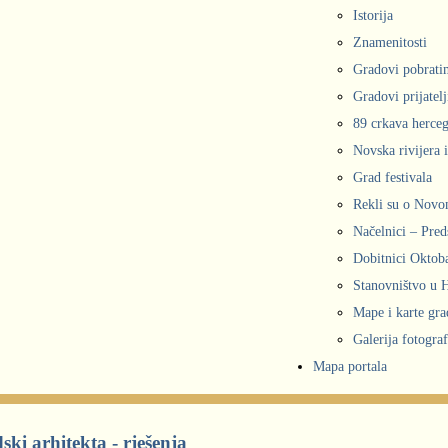
Istorija
Znamenitosti
Gradovi pobrati
Gradovi prijatelj
89 crkava herce
Novska rivijera 
Grad festivala
Rekli su o Nov
Načelnici – Pred
Dobitnici Oktob
Stanovništvo u
Mape i karte gr
Galerija fotograf
Mapa portala
ski arhitekta - rješenja