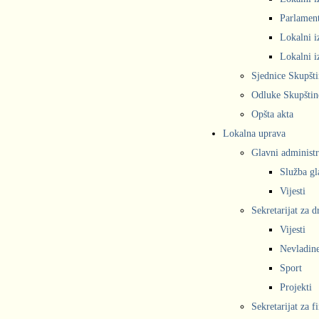
Parlament
Lokalni i
Lokalni i
Sjednice Skupšt
Odluke Skupštin
Opšta akta
Lokalna uprava
Glavni administr
Služba gl
Vijesti
Sekretarijat za 
Vijesti
Nevladine
Sport
Projekti
Sekretarijat za f