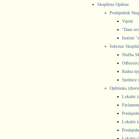
Skupština Opštine
Predsjednik Sku
Vijesti
"Dani otv
Institut "
Sekretar Skupšti
Služba Sk
Odbornic
Radna tij
Sjednice r
Opštinska izborn
Lokalni i
Parlament
Predsjedn
Lokalni i
Predsjedn
Lokalni i