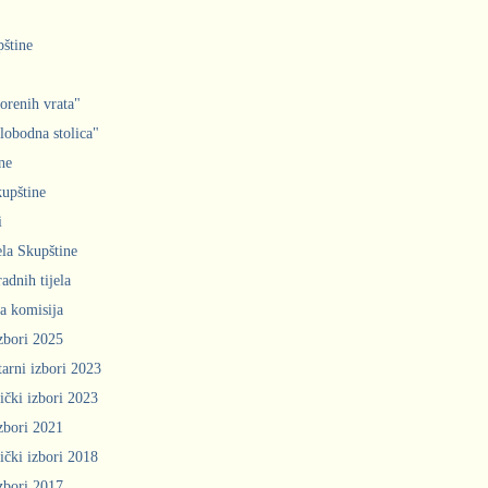
pštine
orenih vrata"
slobodna stolica"
ne
upštine
i
ela Skupštine
adnih tijela
a komisija
zbori 2025
arni izbori 2023
ički izbori 2023
zbori 2021
ički izbori 2018
zbori 2017