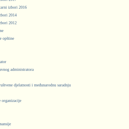
arni izbori 2016
zbori 2014
zbori 2012
ine
e opštine
ator
avnog administratora
društvene djelatnosti i međunarodnu saradnju
 organizacije
inansije