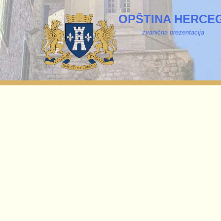
OPŠTINA HERCEG
zvanična prezentacija