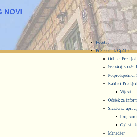
 NOVI
Početna
Predsjednik Opštine
Odluke Predsjed
Izvještaj o radu
Potpredsjednici 
Kabinet Predsjed
Vijesti
Odsjek za inform
Služba za upravl
Program 
Oglasi i 
Menadžer