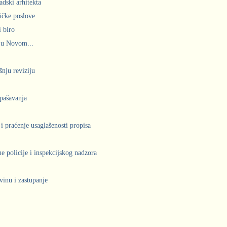
adski arhitekta
ičke poslove
 biro
 u Novom...
šnju reviziju
spašavanja
 i praćenje usaglašenosti propisa
 policije i inspekcijskog nadzora
vinu i zastupanje