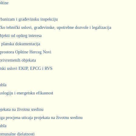
štine
urbanizam i građevinsku inspekciju
čko tehnički uslovi, građevinske, upotrebne dozvole i legalizacija
bjekti od opšteg interesa
 planska dokumentacija
prostora Opštine Herceg Novi
privremenih objekata
ntski uslovi EKIP, EPCG i RVS
abla
kologiju i energetsku efikasnost
ojekata na životnu sredinu
iga procjena uticaja projekata na životnu sredinu
abla
komunalne djelatnosti