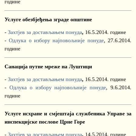
године
Услуге обезбјеђења зграде општине
-
Захтјев за достављањем понуда
,
16.5.2014. године
-
Одлука о избору најповољније понуде
, 27.6.2014.
године
Санација путне мреже на Луштици
-
Захтјев за достављањем понуда
,
16.5.2014. године
-
Одлука о избору најповољније понуде
, 9.6.2014.
године
Услуге исхране и смјештаја службеника Управе за
инспекцијске послове Црне Горе
-
Захтјев за достављањем понуда
,
14.5.2014. године