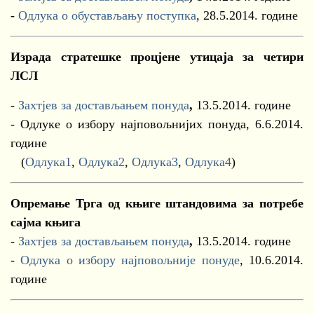
-
Одлука о обустављању поступка
, 28.5.2014. године
Израда стратешке процјене утицаја за четири
ЛСЛ
-
Захтјев за достављањем понуда
,
13.5.2014. године
- Одлуке о избору најповољнијих понуда, 6.6.2014.
године
(
Одлука1
,
Одлука2
,
Одлука3
,
Одлука4
)
Опремање Трга од књиге штандовима за потребе
сајма књига
-
Захтјев за достављањем понуда
,
13.5.2014. године
-
Одлука о избору најповољније понуде
, 10.6.2014.
године