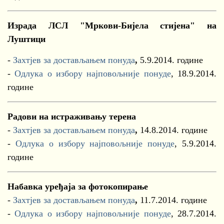
Израда ЛСЛ "Мркови-Бијела стијена" на
Луштици
-
Захтјев за достављањем понуда
,
5.9.2014. године
-
Одлука о избору најповољније понуде
, 18.9.2014.
године
Радови на истраживању терена
-
Захтјев за достављањем понуда
,
14.8.2014. године
-
Одлука о избору најповољније понуде
, 5.9.2014.
године
Набавка уређаја за фотокопирање
-
Захтјев за достављањем понуда
,
11.7.2014. године
-
Одлука о избору најповољније понуде
, 28.7.2014.