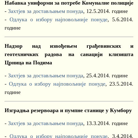
Набавка униформи за потребе Комуналне полиције
-
Захтјев за достављањем понуда
, 12.5.2014. године
-
Одлука о избору најповољније понуде
, 5.6.2014.
године
Надзор над извођењем грађевинских и
геотехничких радова на санацији клизишта
Црница на Подима
-
Захтјев за достављањем понуда
, 25.4.2014. године
-
Одлука о избору најповољније понуде
, 23.5.2014.
године
Изградња резервоара и пумпне станице у Кумбору
-
Захтјев за достављањем понуда
, 13.3.2014. године
-
Одлука о избору најповољније понуде
, 3.4.2014.