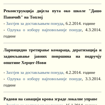
Реконструкција дијела пута око школе "Дашо
Павичић" на Топлој
-
Захтјев за достављањем понуда
, 6.2.2014. године
-
Одлука о избору најповољније понуде
, 4.3.2014.
године
Ларвицидно третирање комараца, дератизација и
задимљавање јавних површина на подручју
општине Херцег-Нови
-
Захтјев за достављањем понуда,
4.2.2014. године
-
Одлука о избору најповољније понуде
, 3.3.2014.
године
Радови на санацији крова зграде локалне управе