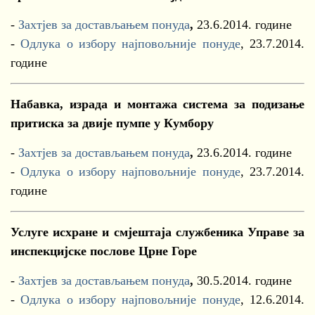
-
Захтјев за достављањем понуда
,
23.6.2014. године
-
Одлука о избору најповољније понуде
, 23.7.2014.
године
Набавка, израда и монтажа система за подизање
притиска за двије пумпе у Кумбору
-
Захтјев за достављањем понуда
,
23.6.2014. године
-
Одлука о избору најповољније понуде
, 23.7.2014.
године
Услуге исхране и смјештаја службеника Управе за
инспекцијске послове Црне Горе
-
Захтјев за достављањем понуда
,
30.5.2014. године
-
Одлука о избору најповољније понуде
, 12.6.2014.