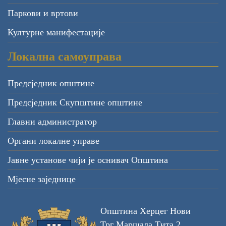
Паркови и вртови
Културне манифестације
Локална самоуправа
Предсједник општине
Предсједник Скупштине општине
Главни администратор
Органи локалне управе
Јавне установе чији је оснивач Општина
Мјесне заједнице
Општина Херцег Нови
Трг Маршала Тита 2