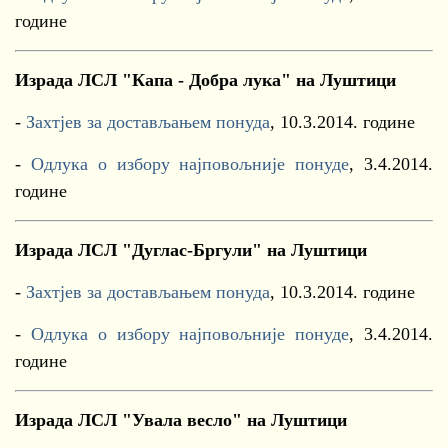
године
Израда ЛСЛ "Капа - Добра лука" на Луштици
-
Захтјев за достављањем понуда
, 10.3.2014. године
-
Одлука о избору најповољније понуде
, 3.4.2014.
године
Израда ЛСЛ "Дуглас-Бргули" на Луштици
-
Захтјев за достављањем понуда
, 10.3.2014. године
-
Одлука о избору најповољније понуде
, 3.4.2014.
године
Израда ЛСЛ "Увала весло" на Луштици