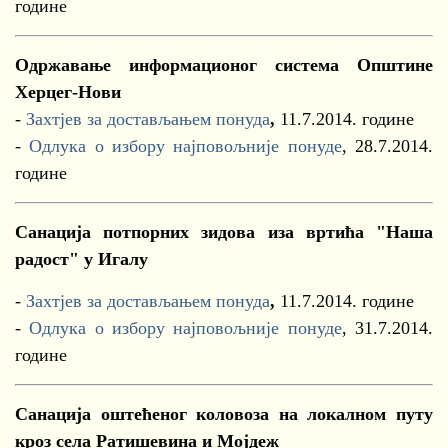
године
Одржавање информационог система Општине
Херцег-Нови
-
Захтјев за достављањем понуда
,
11.7.2014. године
-
Одлука о избору најповољније понуде
, 28.7.2014.
године
Санација потпорних зидова иза вртића "Наша
радост" у Игалу
-
Захтјев за достављањем понуда
,
11.7.2014. године
-
Одлука о избору најповољније понуде
, 31.7.2014.
године
Санација оштећеног коловоза на локалном путу
кроз села Ратишевина и Мојдеж