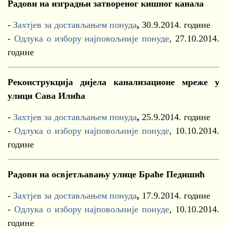
Радови на изградњи затвореног кишног канала
-
Захтјев за достављањем понуда
,
30.9.2014. године
-
Одлука о избору најповољније понуде
, 27.10.2014.
године
Реконструкција дијела канализационе мреже у
улици Сава Илића
-
Захтјев за достављањем понуда
,
25.9.2014. године
-
Одлука о избору најповољније понуде
, 10.10.2014.
године
Радови на освјетљавању улице Браће Педишић
-
Захтјев за достављањем понуда
,
17.9.2014. године
-
Одлука о избору најповољније понуде
, 10.10.2014.
године