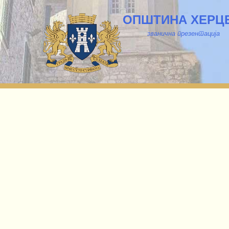
ОПШТИНА ХЕРЦ
званична презентација