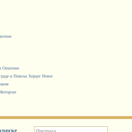
пштине
ци Општине
граде и Повеље Херцег Новог
Новом
 Которске
српске