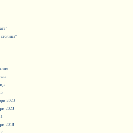
ата"
 столица"
тине
јела
ија
25
ори 2023
ри 2023
21
ри 2018
17