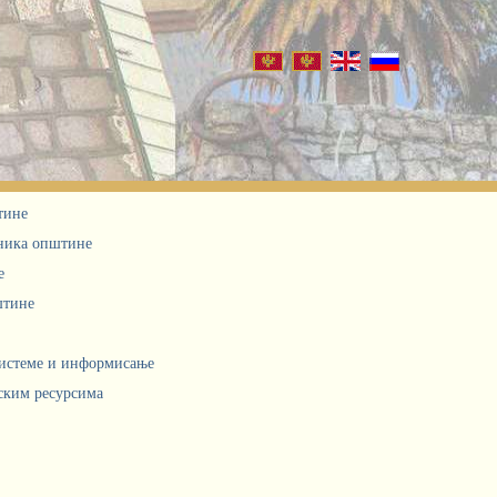
тине
дника општине
е
штине
системе и информисање
ским ресурсима