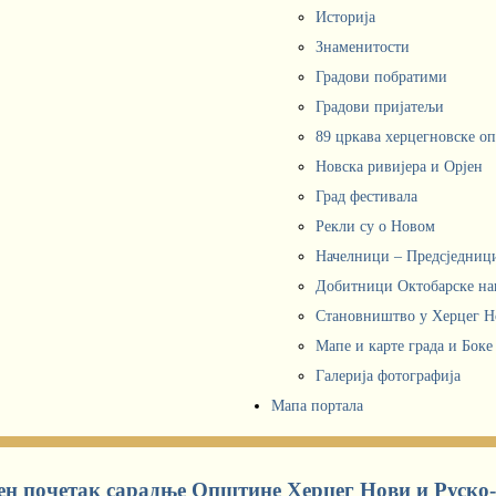
Историја
Знаменитости
Градови побратими
Градови пријатељи
89 цркава херцегновске о
Новска ривијера и Орјен
Град фестивала
Рекли су о Новом
Начелници – Предсједни
Добитници Октобарске на
Становништво у Херцег 
Мапе и карте града и Боке
Галерија фотографија
Мапа портала
ен почетак сарадње Општине Херцег Нови и Руско-