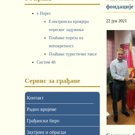
фондације 
е Порез
22 јун 2021
Електронска провјера
пореског задужења
Плаћање пореза на
непокретност
Плаћање туристичке таксе
Систем 48
Сервис за грађане
Контакт
Радно вријеме
Грађански биро
Захтјеви и обрасци