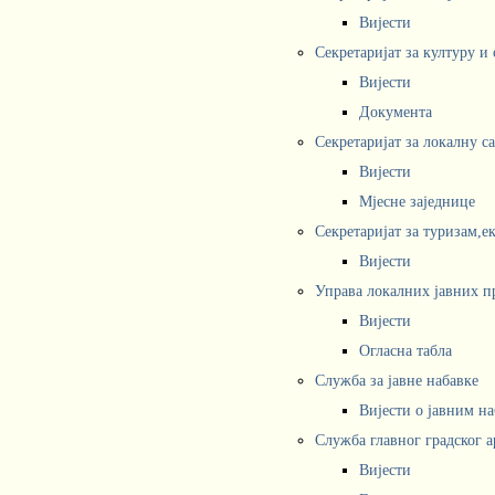
Вијести
Секретаријат за културу и
Вијести
Документа
Секретаријат за локалну с
Вијести
Мјесне заједнице
Секретаријат за туризам,е
Вијести
Управа локалних јавних п
Вијести
Огласна табла
Служба за јавне набавке
Вијести о јавним н
Служба главног градског а
Вијести