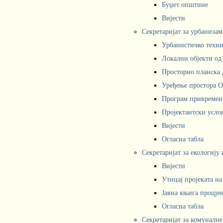
Буџет општине
Вијести
Секретаријат за урбаниза
Урбанистичко техни
Локални објекти од
Просторно планска 
Уређење простора 
Програм привремени
Пројектантски усл
Вијести
Огласна табла
Секретаријат за екологију
Вијести
Утицај пројеката н
Јавна књига процјен
Огласна табла
Секретаријат за комуналне