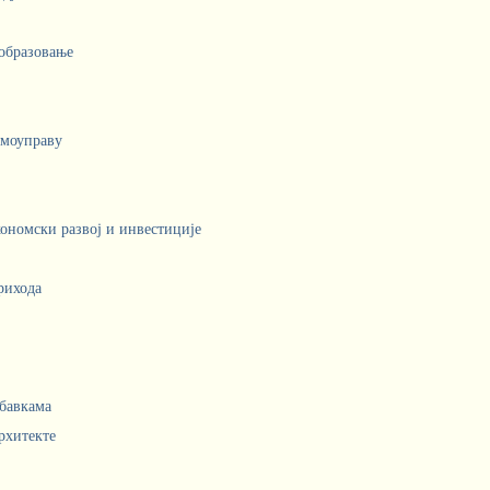
 образовање
амоуправу
кономски развој и инвестиције
рихода
абавкама
рхитекте