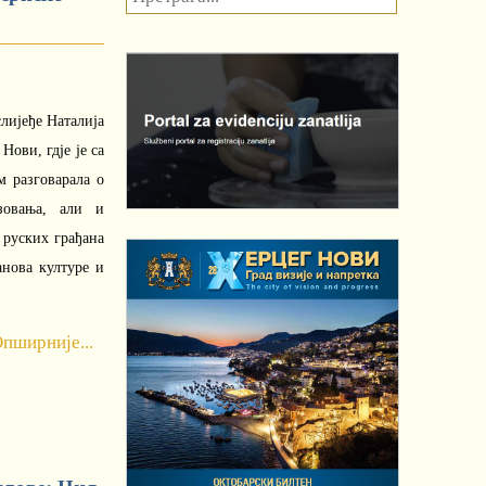
лијеђе Наталија
ови, гдје је са
 разговарала о
зовања, али и
 руских грађана
анова културе и
пширније...