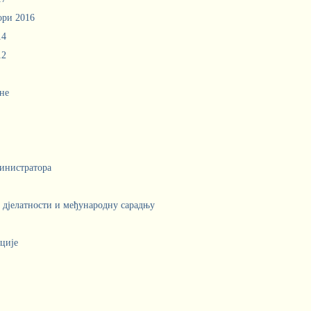
ори 2016
14
12
не
инистратора
е дјелатности и међународну сарадњу
ције