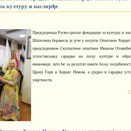
за културу и наслијеђе
Предсједница Руско-српске фондације за културу и нас
Шатилина боравила је јуче у посјети Општини Херцег Н
предсједником Скупштине општине Иваном Отовићем
успостављању сарадње на пољу културе и обра
економије, што ће за резултат имати бољу посјећеност
Црној Гори и Херцег Новом, а уједно и сарадњу уст
умјетности.
О