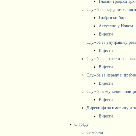
Главни градски арх
Служба за заједничке пос
Грађански биро
Актуелно у Новом..
Вијести
Служба за унутрашњу рев
Вијести
Служба заштите и спашав
Вијести
Служба за израду и праће
Вијести
Служба комуналне полициј
Вијести
Дирекција за имовину и з
Вијести
О граду
Симболи