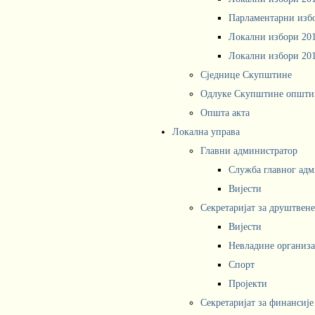
Парламентарни изб
Локални избори 20
Локални избори 20
Сједнице Скупштине
Одлуке Скупштине општи
Општа акта
Локална управа
Главни администратор
Служба главног адм
Вијести
Секретаријат за друштвен
Вијести
Невладине организа
Спорт
Пројекти
Секретаријат за финансије