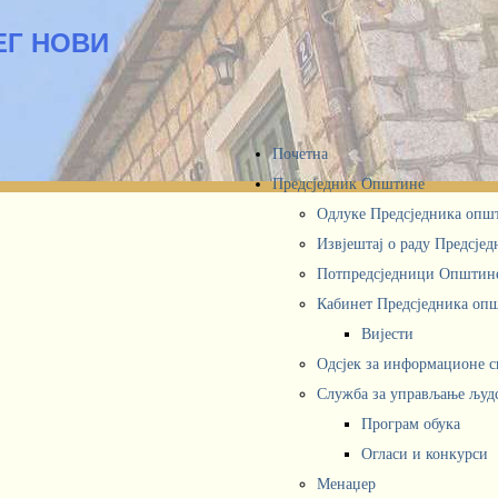
ЕГ НОВИ
Почетна
Предсједник Општине
Одлуке Предсједника опш
Извјештај о раду Предсје
Потпредсједници Општин
Кабинет Предсједника oп
Вијести
Одсјек за информационе 
Служба за управљање људ
Програм обука
Огласи и конкурси
Менаџер