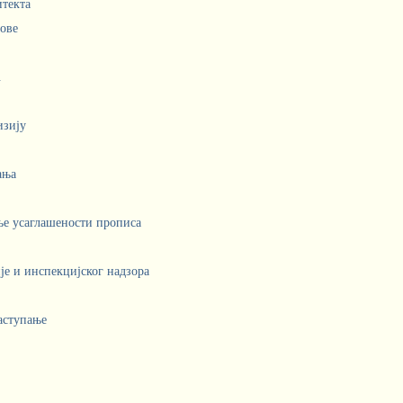
итекта
лове
.
изију
ања
ње усаглашености прописа
е и инспекцијског надзора
аступање