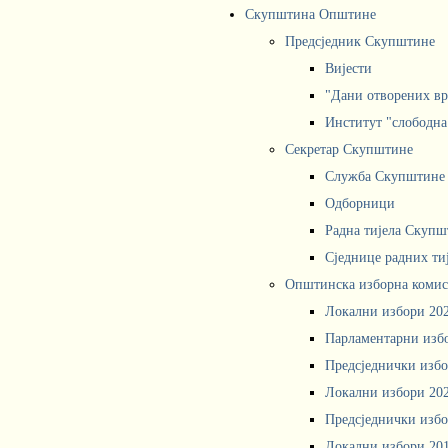
Скупштина Општине
Предсједник Скупштине
Вијести
"Дани отворених вр
Институт "слободна
Секретар Скупштине
Служба Скупштине
Одборници
Радна тијела Скупш
Сједнице радних ти
Општинска изборна комис
Локални избори 20
Парламентарни изб
Предсједнички избо
Локални избори 20
Предсједнички избо
Локални избори 20