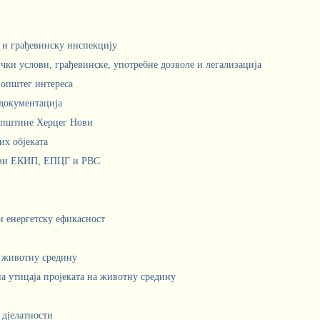
м и грађевинску инспекцију
чки услови, грађевинске, употребне дозволе и легализација
 општег интереса
документација
Општине Херцег Нови
х објеката
ови ЕКИП, ЕПЦГ и РВС
 и енергетску ефикасност
а животну средину
а утицаја пројеката на животну средину
 дјелатности